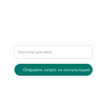
КОНТАКТЫ
stromgas@rutman.eu
0173 259 66 14
Введите ваш адрес электронной почты
Отправить запрос на консультацию
© 2024. All rights reserved.
Datenschutz