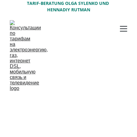
TARIF-BERATUNG OLGA SYLENKO UND 
HENNADIY RUTMAN
Часто задаваемые 
вопросы
Может ли быть, что при переходе к 
другому поставщику электроэнергии 
(газа), у меня будет перерыв в 
электроснабжении?
Нет, электроэнергию (газ) Вы получаете, 