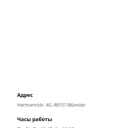
развлекательные, природа и туризм, 
хобби и досуг, эротика, детские, 
религиозные, музыкальные, немецкие, 
украинские, израильские, армянские, 
белорусские, казахские, узбекские, 
молдавские, грузинские, 
азербайджанские, таджикские, 
латышские, литовские, эстонские. Кроме 
того, есть 9 видеотек с огромным 
количеством фильмов.
Адрес
Hermannstr. 40, 48151 Münster
Часы работы